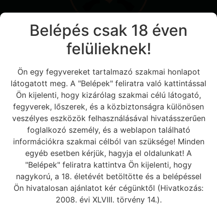
Belépés csak 18 éven
felülieknek!
Információk
Álltalános
szerződési
Ön egy fegyvereket tartalmazó szakmai honlapot
feltételek
látogatott meg. A "Belépek" feliratra való kattintással
Sütikezelési
Ön kijelenti, hogy kizárólag szakmai célú látogató,
tájékoztató
fegyverek, lőszerek, és a közbiztonságra különösen
Elérhetőségek
veszélyes eszközök felhasználásával hivatásszerűen
Rólunk
foglalkozó személy, és a weblapon található
Termékek
információkra szakmai célból van szüksége! Minden
egyéb esetben kérjük, hagyja el oldalunkat! A
"Belépek" feliratra kattintva Ön kijelenti, hogy
Lépjen Velünk Kapcsolatba
nagykorú, a 18. életévét betöltötte és a belépéssel
8693 Lengyeltóti,
Ön hivatalosan ajánlatot kér cégünktől (Hivatkozás:
Rákóczi Ferenc út 17
2008. évi XLVIII. törvény 14.).
info@vadaszbolt-lengyeltoti.hu