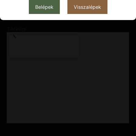
telefon: +36 30 323 5841
Belépek
Visszalépek
Nyitva: Kedd-Szombat 8:30 - 12:00
Térkép